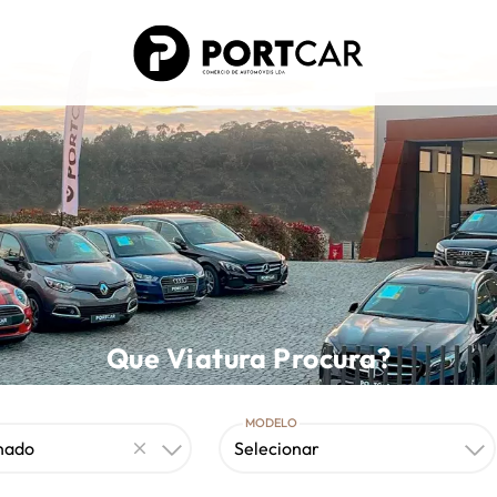
Que Viatura Procura?
MODELO
onado
Selecionar