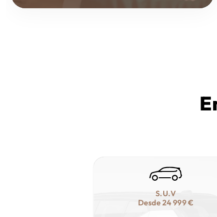
E
S.U.V
Desde
24 999 €