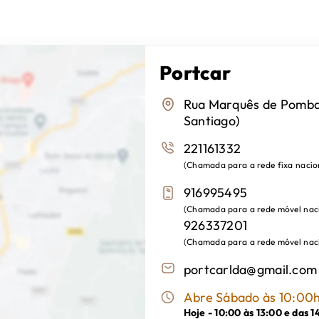
Portcar
Rua Marquês de Pombal
Santiago)
221161332
(
Chamada para a rede fixa nacio
916995495
(
Chamada para a rede móvel nac
926337201
(
Chamada para a rede móvel nac
portcarlda@gmail.com
Abre Sábado às 10:00
Hoje -
10:00 às 13:00 e das 1