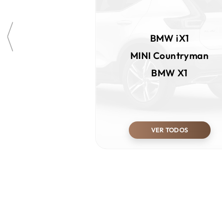
BMW
iX1
MINI
Countryman
BMW
X1
VER TODOS