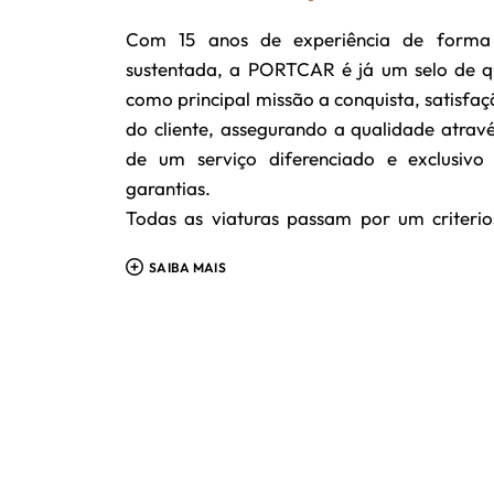
Com 15 anos de experiência de forma 
sustentada, a PORTCAR é já um selo de q
como principal missão a conquista, satisfaç
do cliente, assegurando a qualidade atrav
de um serviço diferenciado e exclusiv
garantias.
Todas as viaturas passam por um criteri
seleção e preparação até ficarem disponív
SAIBA MAIS
de forma a podermos garantir a máxima
cada negócio.