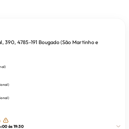
, 390, 4785-191 Bougado (São Martinho e
nal
)
ional
)
ional
)
h
4:00 às 19:30