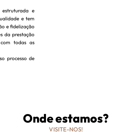
estruturada e
ualidade e tem
ão e fidelização
és da prestação
o com todas as
oso processo de
eis para venda,
 qualidade em
Onde estamos?
VISITE-NOS!