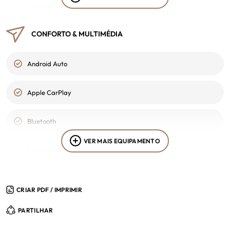
Acabamentos em Alumínio
Não fumador
Fecho Central
CONFORTO & MULTIMÉDIA
Faróis de Nevoeiro
Volante com Comandos de Rádio
Fecho Centralizado com Comando a Distância
Faróis Diurnos
Android Auto
Volante Desportivo
Filtro de Partículas
Faróis Diurnos Em Led
Apple CarPlay
Volante Multifunções
Imobilizador
Faróis Reguláveis em Altura
Bluetooth
ISOFIX
VER MAIS EQUIPAMENTO
Função Luzes Coming & Leaving Home
Ecrã Consola Central
Kit Pneus
Jantes de Liga Leve
Entrada AUX
Livro de revisões completo
CRIAR PDF / IMPRIMIR
Luzes Traseiras LED
Entrada USB
Sensores de Chuva
PARTILHAR