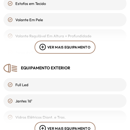
Estofos em Tecido
Alertas sobre Cinto de Segurança
Volante Em Pele
Botão Start
Volante Regulável Em Altura + Profundidade
Cruise Control
VER MAIS EQUIPAMENTO
Apoio de Braço
Diferentes Modos de Condução
EQUIPAMENTO EXTERIOR
Bancos Dianteiros Aquecidos
Direcção Assistida
Full Led
Bancos Dianteiros c/ Regulação Eléctrica
EDS Bloqueio Electrónico do Diferencial
Jantes 16"
Bancos Rebativeis
ESP
Vidros Elétricos Diant. e Tras.
Encostos de Cabeça Traseiros
Fecho Autom. das Portas em Andamento
VER MAIS EQUIPAMENTO