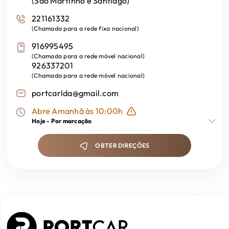
(São Martinho e Santiago)
6 Airbags
221161332
(
Chamada para a rede fixa nacional
)
916995495
(
Chamada para a rede móvel nacional
)
926337201
(
Chamada para a rede móvel nacional
)
portcarlda@gmail.com
Abre Amanhã às 10:00h
Hoje -
Por marcação
OBTER DIREÇÕES