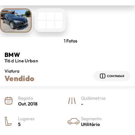
1
Fotos
BMW
116
d Line Urban
Viatura
Vendido
COMPARAR
Registo
Quilómetros
Out. 2018
-
Lugares
Segmento
5
Utilitário