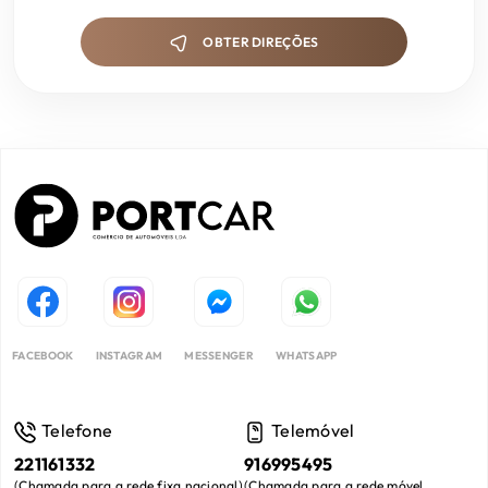
OBTER DIREÇÕES
FACEBOOK
INSTAGRAM
MESSENGER
WHATSAPP
Telefone
Telemóvel
221161332
916995495
(
Chamada para a rede fixa nacional
)
(
Chamada para a rede móvel