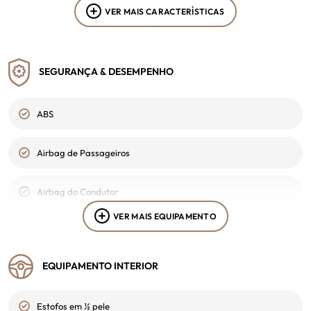
VER MAIS CARACTERÍSTICAS
Stand
Cor Interior
Trofa
-
SEGURANÇA & DESEMPENHO
Portagem
2ª Chave
Classe 1
Sim
ABS
VIN
-
Airbag de Passageiros
Airbag do Condutor
VER MAIS EQUIPAMENTO
Airbags Laterais
EQUIPAMENTO INTERIOR
Ajuda ao parqueamento
Estofos em ½ pele
Alarme