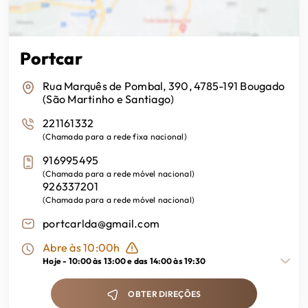
Auto-Rádio c/ CDs
Sistema de estacionamento autónomo
Portcar
Sistema SOS
Rua Marquês de Pombal, 390, 4785-191 Bougado
(São Martinho e Santiago)
Start and Stop
221161332
(
Chamada para a rede fixa nacional
)
Suspensão Desportiva
916995495
(
Chamada para a rede móvel nacional
)
926337201
Travão de Mão Eléctrico
(
Chamada para a rede móvel nacional
)
portcarlda@gmail.com
6 Airbags
Abre às 10:00h
Hoje -
10:00 às 13:00 e das 14:00 às 19:30
OBTER DIREÇÕES