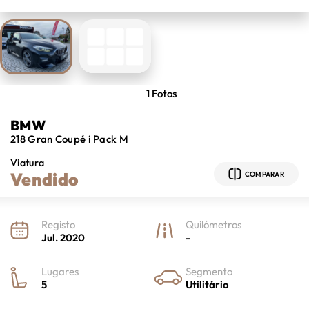
1
Fotos
BMW
218 Gran Coupé
i Pack M
Viatura
Vendido
COMPARAR
Registo
Quilómetros
Jul. 2020
-
Lugares
Segmento
5
Utilitário