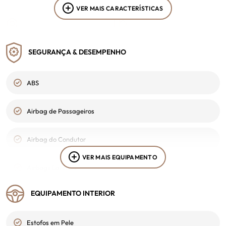
VER MAIS CARACTERÍSTICAS
Stand
Cor Interior
Trofa
Preto
SEGURANÇA & DESEMPENHO
Portagem
2ª Chave
Classe 1
Sim
ABS
VIN
-
Airbag de Passageiros
Airbag do Condutor
VER MAIS EQUIPAMENTO
Airbags Laterais
EQUIPAMENTO INTERIOR
Ajuda ao parqueamento
Estofos em Pele
Alarme