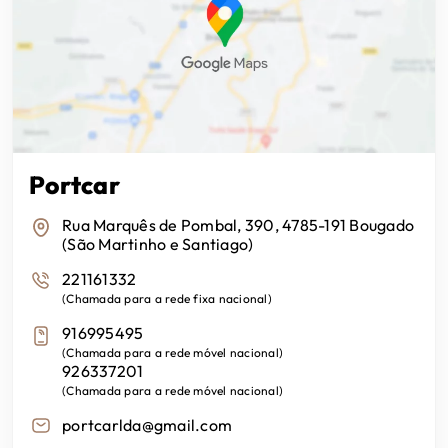
Mirror Link
Sensor de estacionamento dianteiro
Porta Bagageira Automática
Sensor de estacionamento traseiro
Sistema de Som
Sensores de Chuva
Portcar
USB bancos traseiros
Sensores de Luzes
Rua Marquês de Pombal, 390, 4785-191 Bougado
(São Martinho e Santiago)
USB-C
Sistema Ajuda ao Arranque em Inclinação
221161332
(
Chamada para a rede fixa nacional
)
Wifi
916995495
Sistema de Chave Inteligente
(
Chamada para a rede móvel nacional
)
926337201
Ar Condicionado Automático
Sistema de Controle de Pressão dos Pneus
(
Chamada para a rede móvel nacional
)
portcarlda@gmail.com
Auto-Rádio
Sistema de estacionamento autónomo