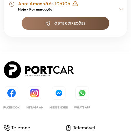
Abre Amanhã às 10:00h
Hoje -
Por marcação
Sistema SOS
OBTER DIREÇÕES
Suspensão Desportiva
TCS Sistema de Control de Tracção
Tecnologia eléctrica
Travão de Mão Eléctrico
10 Airbags
FACEBOOK
INSTAGRAM
MESSENGER
WHATSAPP
Telefone
Telemóvel