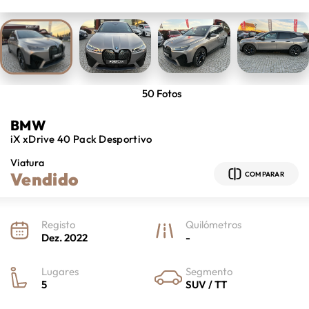
50
Fotos
BMW
iX
xDrive 40 Pack Desportivo
Viatura
Vendido
COMPARAR
Registo
Quilómetros
Dez. 2022
-
Lugares
Segmento
5
SUV / TT