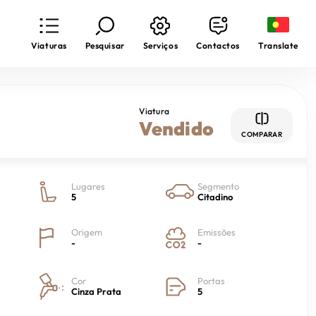
Translate
Viaturas
Pesquisar
Serviços
Contactos
Viatura
Vendido
COMPARAR
Lugares
Segmento
5
Citadino
Origem
Emissões
-
-
Cor
Portas
Cinza Prata
5