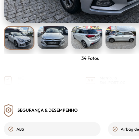
34
Fotos
IUC
Matrícula
-
364-PORT-00
2ª Chave
VIN
Sim
-
SEGURANÇA & DESEMPENHO
ABS
Airbag de