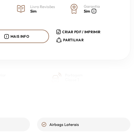
Garantia
Livro Revisões
Sim
Sim
CRIAR PDF / IMPRIMIR
MAIS INFO
PARTILHAR
rior
Portagem
Classe 1
Airbags Laterais