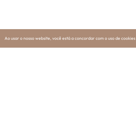
Ao usar o nosso website, você está a concordar com o uso de cookie
Hyundai
Ano
i20
1.0 T-GDI
Nov. 2019
Comfort