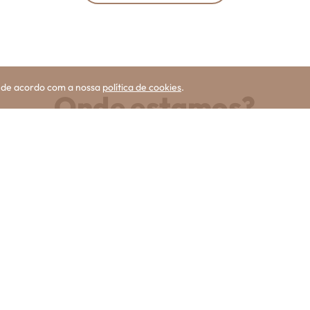
s de acordo com a nossa
política de cookies
.
Onde estamos?
VISITE-NOS!
Viatura
Quilómetros
Vendido
-
Portcar
Rua Marquês de Pombal
Santiago)
221161332
(
Chamada para a rede fixa nacio