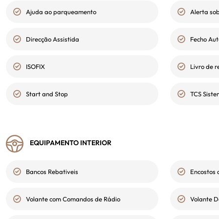
Ajuda ao parqueamento
Alerta so
Direcção Assistida
Fecho Au
ISOFIX
Livro de 
Start and Stop
TCS Siste
EQUIPAMENTO INTERIOR
Bancos Rebativeis
Encostos 
Volante com Comandos de Rádio
Volante D