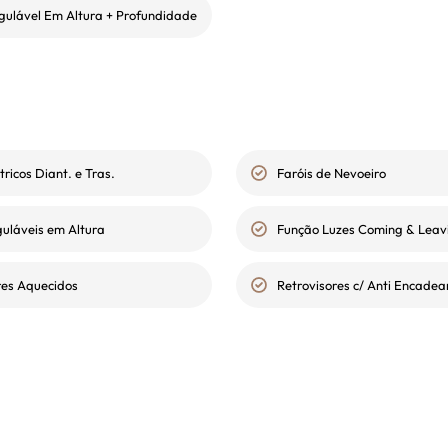
gulável Em Altura + Profundidade
tricos Diant. e Tras.
Faróis de Nevoeiro
guláveis em Altura
Função Luzes Coming & Lea
res Aquecidos
Retrovisores c/ Anti Encade