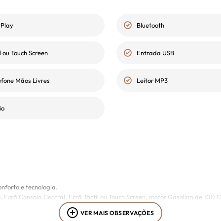
rPlay
Bluetooth
l ou Touch Screen
Entrada USB
lefone Mãos Livres
Leitor MP3
io
onforto e tecnologia.
crã Consola Central, Ecrã Táctil ou Touch Screen, motor Gasolina de 100 CV
VER MAIS OBSERVAÇÕES