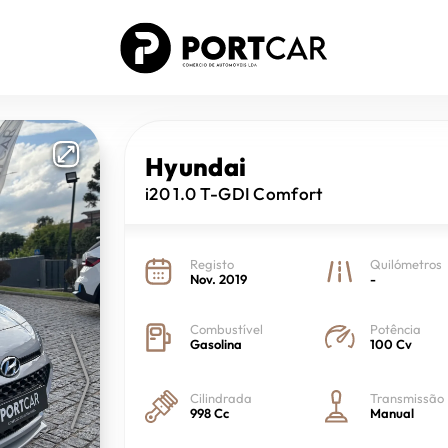
Hyundai
i20
1.0 T-GDI Comfort
Registo
Quilómetros
Nov. 2019
-
Combustível
Potência
Gasolina
100 Cv
Cilindrada
Transmissão
998 Cc
Manual