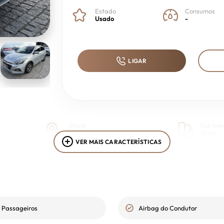
Estado
Consumos
Usado
-
LIGAR
Stand
Cor Inte
Trofa
Preto
VER MAIS CARACTERÍSTICAS
 Passageiros
Airbag do Condutor