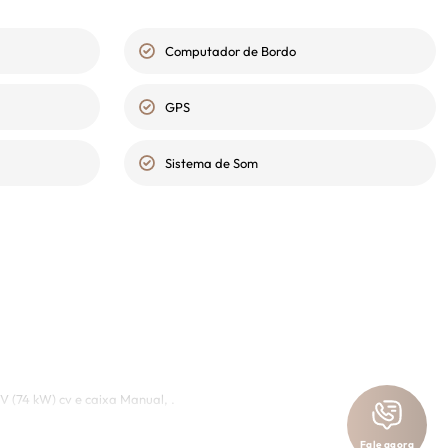
Computador de Bordo
GPS
Sistema de Som
 (74 kW) cv e caixa Manual, .
Fale agora