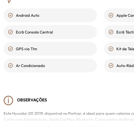
Android Auto
Apple Ca
Ecrã Consola Central
Ecrã Tácti
GPS via Tlm
Kit de Te
Ar Condicionado
Auto-Rád
OBSERVAÇÕES
Este Hyundai i20 2019, disponível no Portcar, é ideal para quem valoriza c
Conta com Android Auto, Apple CarPlay, Bluetooth, Computador de Bordo, E
Tem 5 portas e garantia de 18 Meses (por mutuo acordo).