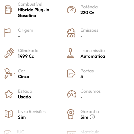
Combustível
Potência
Híbrido Plug-In
220 Cv
Gasolina
Origem
Emissões
-
-
Cilindrada
Transmissão
1499 Cc
Automática
Cor
Portas
Cinza
5
Estado
Consumos
Usado
-
Livro Revisões
Garantia
Sim
Sim
IUC
Matrícula