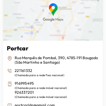
USB bancos traseiros
Sistema de Controle de Pressão dos Pneus
USB-C
Sistema de estacionamento autónomo
Ar Condicionado
Sistema SOS
Auto-Rádio
Start and Stop
Portcar
TCS Sistema de Control de Tracção
Rua Marquês de Pombal, 390, 4785-191 Bougado
(São Martinho e Santiago)
Tecnologia eléctrica
221161332
(
Chamada para a rede fixa nacional
)
916995495
Travão de Mão Eléctrico
(
Chamada para a rede móvel nacional
)
926337201
6 Airbags
(
Chamada para a rede móvel nacional
)
portcarlda@gmail.com