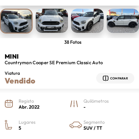
38
Fotos
MINI
Countryman
Cooper SE Premium Classic Auto
Viatura
Vendido
COMPARAR
Registo
Quilómetros
Abr. 2022
-
Lugares
Segmento
5
SUV / TT