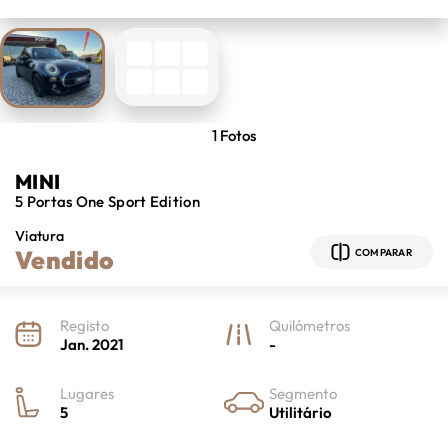
1
Fotos
MINI
5 Portas
One Sport Edition
Viatura
Vendido
COMPARAR
Registo
Quilómetros
Jan. 2021
-
Lugares
Segmento
5
Utilitário