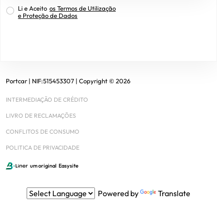
Li e Aceito
os Termos de Utilização
e Proteção de Dados
Portcar
| NIF:
515453307
|
Copyright ©
2026
INTERMEDIAÇÃO DE CRÉDITO
LIVRO DE RECLAMAÇÕES
CONFLITOS DE CONSUMO
POLITICA DE PRIVACIDADE
um original
Easysite
Powered by
Translate