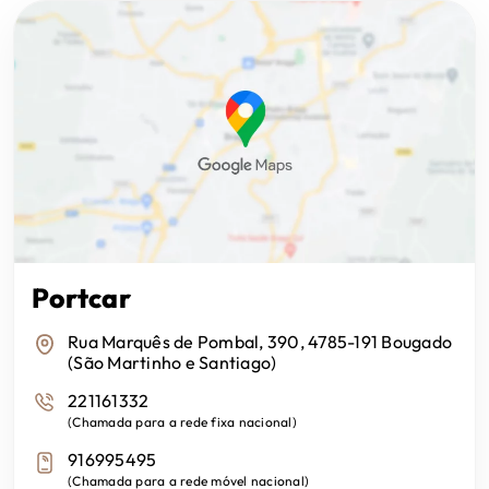
Sensores de Luzes
Sistema Ajuda ao Arranque em Inclinação
Sistema de Chave Inteligente
Sistema de Controle de Pressão dos Pneus
Portcar
Sistema SOS
Rua Marquês de Pombal, 390, 4785-191 Bougado
(São Martinho e Santiago)
Start and Stop
221161332
(
Chamada para a rede fixa nacional
)
916995495
(
Chamada para a rede móvel nacional
)