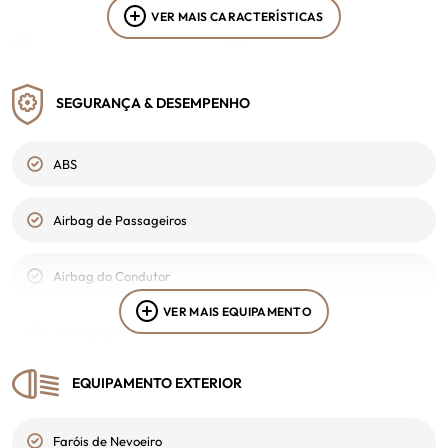
VER MAIS CARACTERÍSTICAS
Stand
Cor Interior
Trofa
Preto
SEGURANÇA & DESEMPENHO
Portagem
2ª Chave
Classe 1
Sim
ABS
VIN
-
Airbag de Passageiros
Airbag do Condutor
VER MAIS EQUIPAMENTO
Airbags Laterais
EQUIPAMENTO EXTERIOR
Alerta De Colisão - Travagem De Emergência
Faróis de Nevoeiro
Alertas sobre Cinto de Segurança