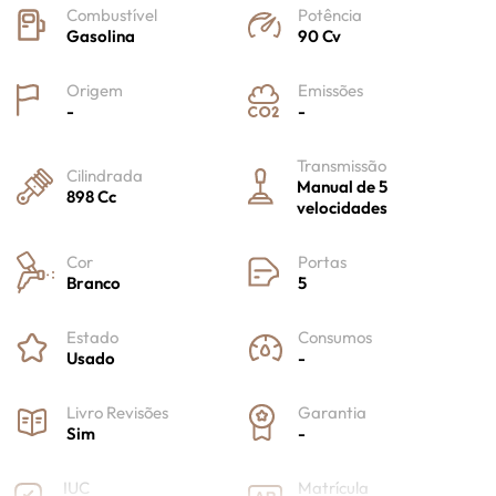
Combustível
Potência
Gasolina
90 Cv
Origem
Emissões
-
-
Transmissão
Cilindrada
Manual de 5
898 Cc
velocidades
Cor
Portas
Branco
5
Estado
Consumos
Usado
-
Livro Revisões
Garantia
Sim
-
IUC
Matrícula