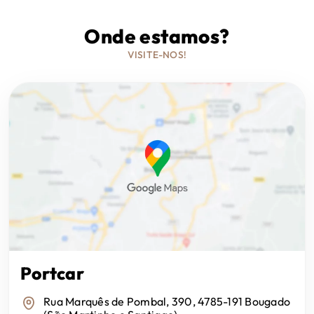
GPS
Onde estamos?
Kit de Telefone Mãos Livres
VISITE-NOS!
Leitor MP3
Mirror Link
Sistema de Som
USB bancos traseiros
Ar Condicionado Automático
Portcar
Auto-Rádio
Rua Marquês de Pombal, 390, 4785-191 Bougado