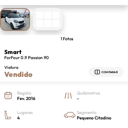
1
Fotos
Smart
ForFour
0.9 Passion 90
Viatura
Vendido
COMPARAR
Registo
Quilómetros
Fev. 2016
-
Lugares
Segmento
4
Pequeno Citadino