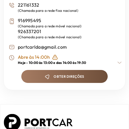
221161332
(
Chamada para a rede fixa nacional
)
TCS Sistema de Control de Tracção
916995495
(
Chamada para a rede móvel nacional
)
926337201
6 Airbags
(
Chamada para a rede móvel nacional
)
portcarlda@gmail.com
Abre às 14:00h
Hoje -
10:00 às 13:00 e das 14:00 às 19:30
OBTER DIREÇÕES