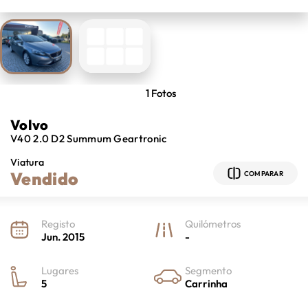
1
Fotos
Volvo
V40
2.0 D2 Summum Geartronic
Viatura
Vendido
COMPARAR
Registo
Quilómetros
Jun. 2015
-
Lugares
Segmento
5
Carrinha