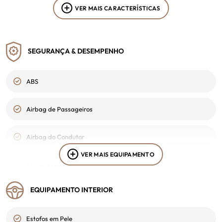
VER MAIS CARACTERÍSTICAS
Stand
Cor Interior
Trofa
Preto
SEGURANÇA & DESEMPENHO
Portagem
2ª Chave
Classe 1
Sim
ABS
VIN
-
Airbag de Passageiros
Airbag do Condutor
VER MAIS EQUIPAMENTO
Ajuda ao parqueamento
EQUIPAMENTO INTERIOR
Alarme
Estofos em Pele
Alerta sobre Manutenção