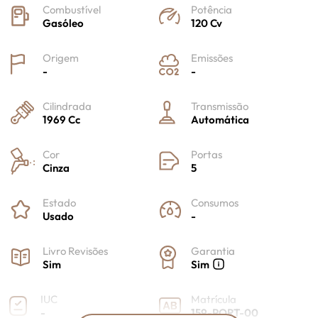
Combustível
Potência
Gasóleo
120 Cv
Origem
Emissões
-
-
Cilindrada
Transmissão
1969 Cc
Automática
Cor
Portas
Cinza
5
Estado
Consumos
Usado
-
Livro Revisões
Garantia
Sim
Sim
IUC
Matrícula
-
159-PORT-00