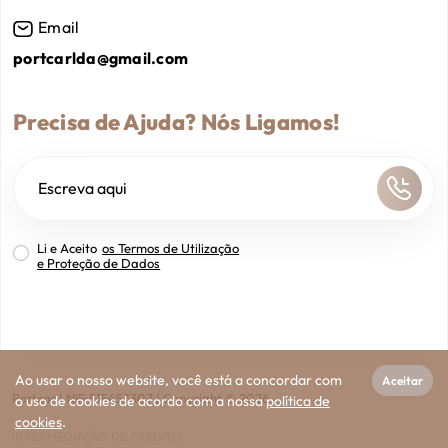
Email
portcarlda@gmail.com
Precisa de Ajuda? Nós Ligamos!
Li e Aceito
os Termos de Utilização
e Proteção de Dados
Ao usar o nosso website, você está a concordar com
Aceitar
Portcar
| NIF:
515453307
|
Copyright ©
2026
o uso de cookies de acordo com a nossa
política de
cookies
.
INTERMEDIAÇÃO DE CRÉDITO