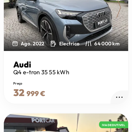
Next
Ago. 2022
Electrico
64 000 km
Audi
Q4 e-tron
35 55 kWh
Preço
32
999 €
IVA DEDUTIVEL