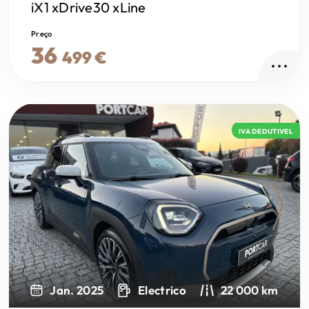
iX1
xDrive30 xLine
Preço
36
499 €
IVA DEDUTIVEL
Next
Jan. 2025
Electrico
22 000 km