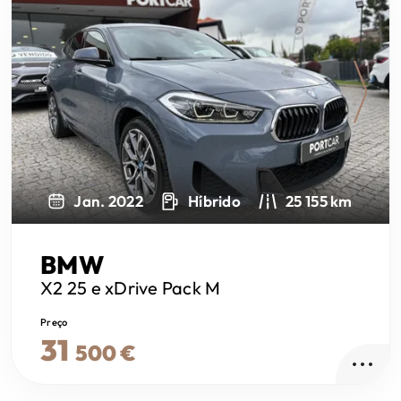
Next
Jan. 2022
Híbrido
25 155 km
BMW
X2
25 e xDrive Pack M
Preço
31
500 €