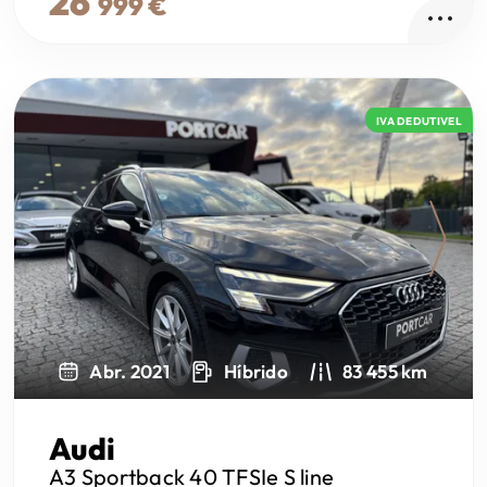
26
999 €
IVA DEDUTIVEL
Next
Abr. 2021
Híbrido
83 455 km
Audi
A3 Sportback
40 TFSIe S line