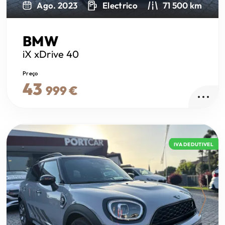
Ago. 2023
Electrico
71 500 km
BMW
iX
xDrive 40
Preço
43
999 €
IVA DEDUTIVEL
Next