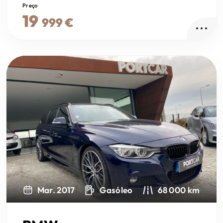
Preço
19
999 €
Next
Mar. 2017
Gasóleo
68 000 km