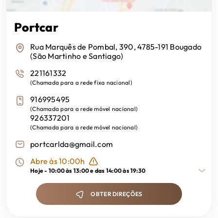
Portcar
Rua Marquês de Pombal, 390, 4785-191 Bougado
(São Martinho e Santiago)
221161332
(
Chamada para a rede fixa nacional
)
916995495
(
Chamada para a rede móvel nacional
)
926337201
(
Chamada para a rede móvel nacional
)
portcarlda@gmail.com
Abre às 10:00h
Hoje -
10:00 às 13:00 e das 14:00 às 19:30
OBTER DIREÇÕES