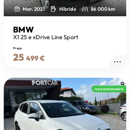
Mar. 2021
Híbrido
86 000 km
BMW
X1
25 e xDrive Line Sport
Preço
25
499 €
IVA DISCRIMINADO
Next