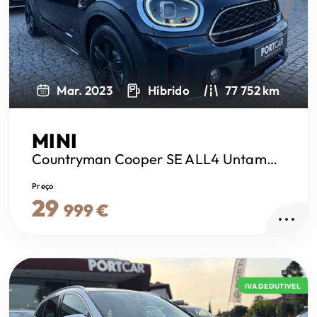
Next
Mar. 2023
Híbrido
77 752 km
MINI
Countryman
Cooper SE ALL4 Untamed Edition Auto
Preço
29
999 €
IVA DEDUTIVEL