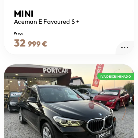
MINI
Aceman
E Favoured S +
Preço
32
999 €
IVA DISCRIMINADO
Next