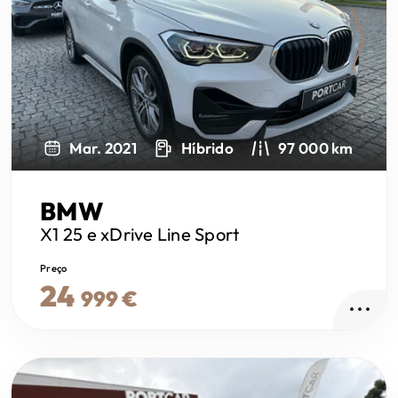
Next
Mar. 2021
Híbrido
97 000 km
BMW
X1
25 e xDrive Line Sport
Preço
24
999 €