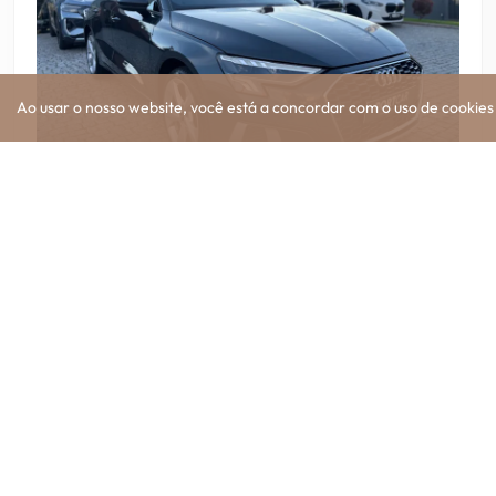
Ao usar o nosso website, você está a concordar com o uso de cookie
Mar. 2021
Híbrido
50 670 km
Audi
A3 Sportback
40 TFSIe Advanced
Preço
26
999 €