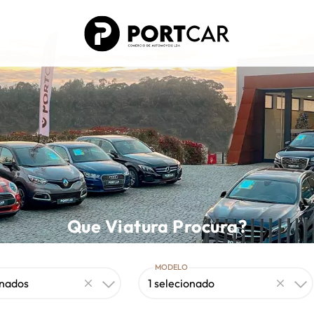
Que Viatura Procura?
MODELO
onados
1 selecionado