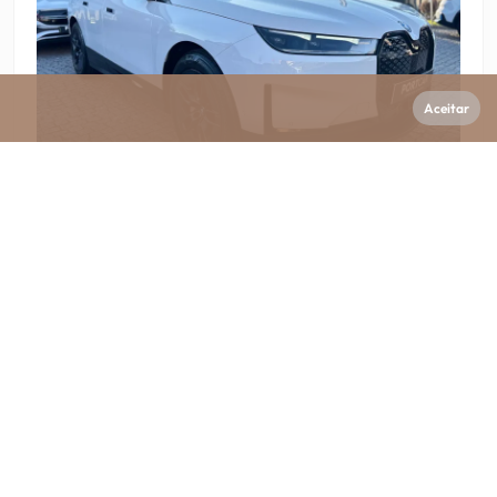
Aceitar
Ago. 2023
Electrico
71 500 km
BMW
iX
xDrive 40
Preço
43
999 €