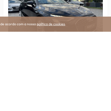
s de acordo com a nossa
política de cookies
.
Abr. 2021
Híbrido
83 455 km
Audi
A3 Sportback
40 TFSIe S line
Preço
26
999 €