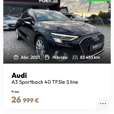
Next
Abr. 2021
Híbrido
83 455 km
Audi
A3 Sportback
40 TFSIe S line
Preço
26
999 €