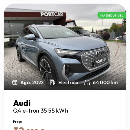
IVA DEDUTIVEL
Next
Ago. 2022
Electrico
64 000 km
Audi
Q4 e-tron
35 55 kWh
Preço