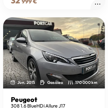
32
999 €
Next
Jun. 2015
Gasóleo
170 000 km
Peugeot
308
1.6 BlueHDi Allure J17