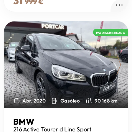
31
999 €
IVA DISCRIMINADO
Next
Abr. 2020
Gasóleo
90 168 km
BMW
216 Active Tourer
d Line Sport