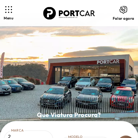
Menu
Falar agora
Que Viatura Procura?
MARCA
2
MODELO