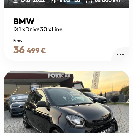
Dez. 2022
Electrico
68 000 km
BMW
iX1
xDrive30 xLine
Preço
36
499 €
Next