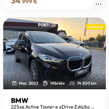
34
999 €
RESERVADO
Next
Mar. 2023
Híbrido
74 500 km
BMW
225xe Active Tourer
e xDrive Edição Optimized