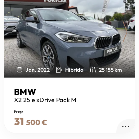
Next
Jan. 2022
Híbrido
25 155 km
BMW
X2
25 e xDrive Pack M
Preço
31
500 €