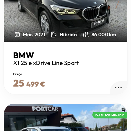
Next
Mar. 2021
Híbrido
86 000 km
BMW
X1
25 e xDrive Line Sport
Preço
25
499 €
IVA DISCRIMINADO