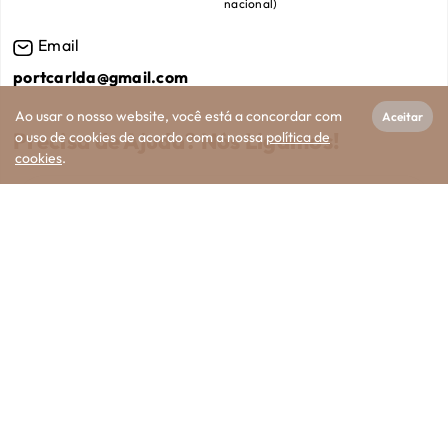
nacional
)
Email
portcarlda@gmail.com
Ao usar o nosso website, você está a concordar com
Aceitar
Precisa de Ajuda? Nós Ligamos!
o uso de cookies de acordo com a nossa
política de
cookies
.
Viaturas
Pesquisar
Serviços
Falar agora
Go Top
Li e Aceito
os Termos de Utilização
e Proteção de Dados
Portcar
| NIF:
515453307
|
Copyright ©
2026