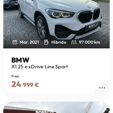
Next
Mar. 2021
Híbrido
97 000 km
BMW
X1
25 e xDrive Line Sport
Preço
24
999 €