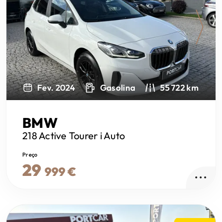
Next
Fev. 2024
Gasolina
55 722 km
BMW
218 Active Tourer
i Auto
Preço
29
999 €