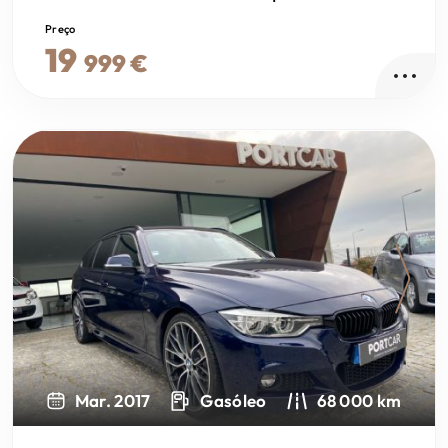
Preço
19
999 €
Next
Mar. 2017
Gasóleo
68 000 km